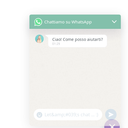
Chattiamo su WhatsApp
Ciao! Come posso aiutarti?
01:29
"
u
W
+
n
h
c
d
a
h
e